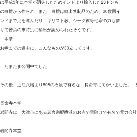
は平成5年に本堂が消失したためインドより輸入した23トンも
の白檀から作られ、また 白檀は輸出禁制品のため、20数回イ
ンドまで足を運んだり、キリスト教、シーク教等他宗の力も借
りて苦労の末特別に輸出が認められたそうです。
本堂
お寺までの道中に、こんなものが33立ってます。
たまたま公開中でした
その後、近江八幡より808の石段で有名な、長命寺に向かいました。
長命寺本堂
岩間寺は、大津市にある真言宗醍醐派のお寺で雷除けで有名で電力会社
岩間寺本堂