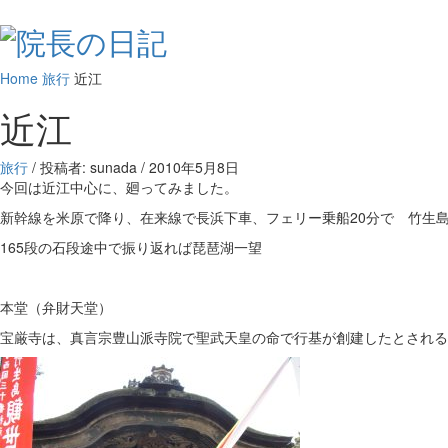
Home
旅行
近江
近江
旅行
/ 投稿者: sunada
/
2010年5月8日
今回は近江中心に、廻ってみました。
新幹線を米原で降り、在来線で長浜下車、フェリー乗船20分で 竹生
165段の石段途中で振り返れば琵琶湖一望
本堂（弁財天堂）
宝厳寺は、真言宗豊山派寺院で聖武天皇の命で行基が創建したとされる