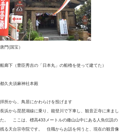
唐門(国宝）
船廊下（豊臣秀吉の「日本丸」の船櫓を使って建てた）
都久夫須麻神社本殿
拝所から、鳥居にかわらけを投げます
長浜から琵琶湖線に乗り、能登川で下車し、観音正寺に来まし
た。 ここは、標高433メートルの繖山山中にある人魚伝説の
残る天台宗寺院です。 住職からお話を伺うと、現在の観音像