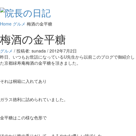
Home
グルメ
梅酒の金平糖
梅酒の金平糖
グルメ
/ 投稿者: sunada
/
2012年7月2日
昨日、いつもお世話になっているU先生から以前このブログで御紹介し
た京都緑寿庵梅酒の金平糖を頂きました。
それは桐箱に入れてあり
ガラス徳利に詰められていました。
金平糖はこの様な色形で
ほのかに梅の香りがして、まろやかな優しい味でした。