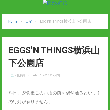
Eggs’n Things横浜山下公園店
Home
日記
EGGS’N THINGS横浜山
下公園店
日記
/ 投稿者: sunada
/
2012年7月3日
昨日、夕食後このお店の前を偶然通るといつも
の行列が有りません。