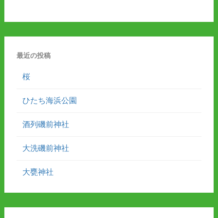
最近の投稿
桜
ひたち海浜公園
酒列磯前神社
大洗磯前神社
大甕神社