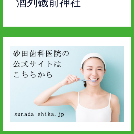
酒列磯前神社