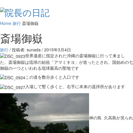
Home
旅行
斎場御嶽
斎場御嶽
旅行
/ 投稿者: sunada
/
2015年3月4日
世界遺産に指定された沖縄の斎場御嶽に行って来まし
た。斎場御嶽は琉球の始祖「アマミキヨ」が造ったとされ、国始めの七
御嶽の一つといわれる琉球最高の聖地です
この道を数分歩くと入口です
入場して暫く歩くと、右手に本来の遥拝所があります
神の島 久高島が見られ