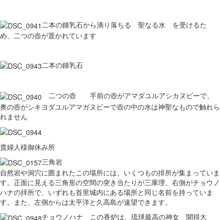
二本の鍾乳石から滴り落ちる 聖なる水 を受けるた
め、二つの壺が置かれています
二本の鍾乳石
二つの壺 手前の壺がアマダユルアシカヌビーで、
奥の壺がシキヨダユルアマガヌビーで壺の中の水は神聖なもので触れら
れません
貴婦人様御休み所
三角岩
自然岩や洞穴に囲まれたこの場所には、いくつもの排所が集まっていま
す。正面に見える三角形の空間の突き当たりが三庫理、右側がチョウノ
ハナの拝所で、いずれも首里城内にある場所と同じ名前を持っていま
す。また、左側からは太平洋と久高島が遠望できます。
チョウノハナ この香炉は、琉球最高の神女 聞得大