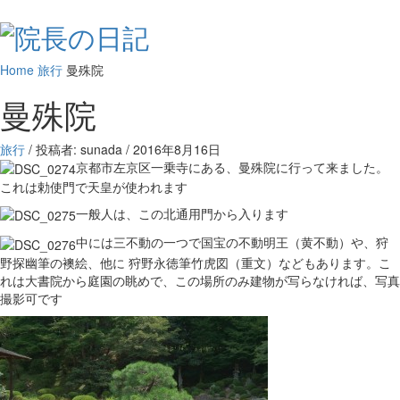
Home
旅行
曼殊院
曼殊院
旅行
/ 投稿者: sunada
/
2016年8月16日
京都市左京区一乗寺にある、曼殊院に行って来ました。
これは勅使門で天皇が使われます
一般人は、この北通用門から入ります
中には三不動の一つで国宝の不動明王（黄不動）や、狩
野探幽筆の襖絵、他に 狩野永徳筆竹虎図（重文）などもあります。こ
れは大書院から庭園の眺めで、この場所のみ建物が写らなければ、写真
撮影可です