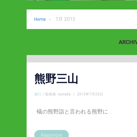
7月 2013
Home
ARCHI
熊野三山
旅行
/ 投稿者: sunada
/
2013年7月23日
蟻の熊野詣と言われる熊野に…
Read more