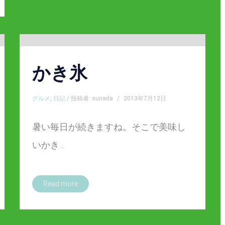
かき氷
グルメ
,
日記
/ 投稿者: sunada
/
2013年7月12日
暑い毎日が続きますね。そこで美味し
いかき…
Read more