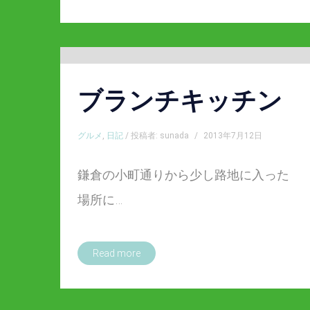
ブランチキッチン
グルメ
,
日記
/ 投稿者: sunada
/
2013年7月12日
鎌倉の小町通りから少し路地に入った
場所に…
Read more