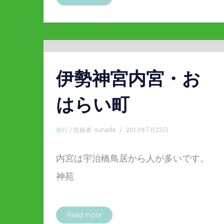
伊勢神宮内宮・お
はらい町
旅行
/ 投稿者: sunada
/
2013年7月23日
内宮は宇治橋鳥居から人が多いです。
神苑…
Read more