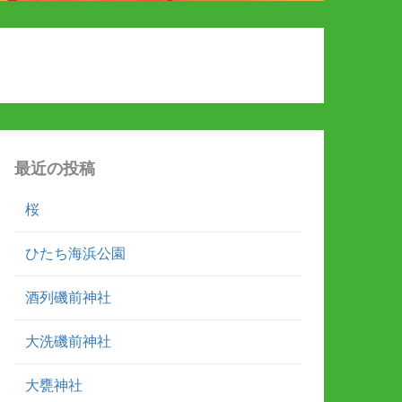
最近の投稿
桜
ひたち海浜公園
酒列磯前神社
大洗磯前神社
大甕神社