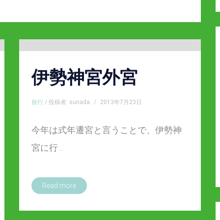
伊勢神宮外宮
旅行
/ 投稿者: sunada
/
2013年7月23日
今年は式年遷宮と言うことで、伊勢神
宮に行…
Read more