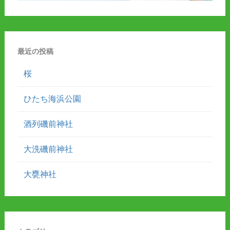
最近の投稿
桜
ひたち海浜公園
酒列磯前神社
大洗磯前神社
大甕神社