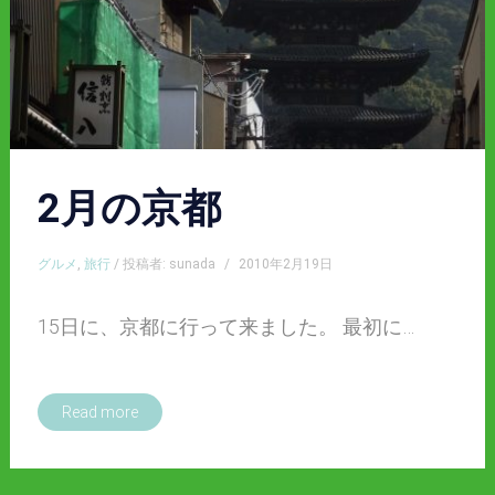
2月の京都
グルメ
,
旅行
/ 投稿者: sunada
/
2010年2月19日
15日に、京都に行って来ました。 最初に…
Read more