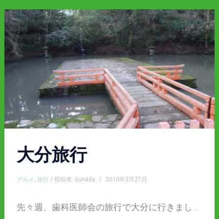
大分旅行
グルメ
,
旅行
/ 投稿者: sunada
/
2010年3月27日
先々週、歯科医師会の旅行で大分に行きまし…