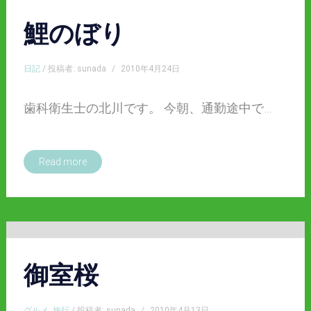
鯉のぼり
日記
/ 投稿者: sunada
/
2010年4月24日
歯科衛生士の北川です。 今朝、通勤途中で…
Read more
御室桜
グルメ
,
旅行
/ 投稿者: sunada
/
2010年4月13日