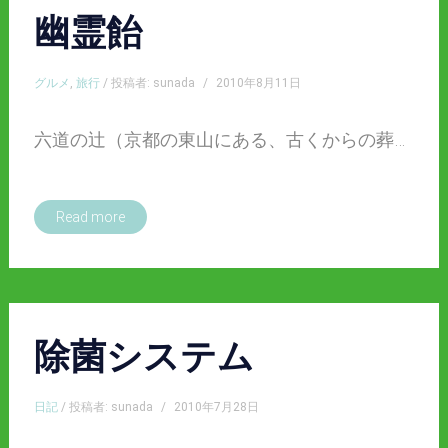
幽霊飴
グルメ
,
旅行
/ 投稿者: sunada
/
2010年8月11日
六道の辻（京都の東山にある、古くからの葬…
Read more
除菌システム
日記
/ 投稿者: sunada
/
2010年7月28日