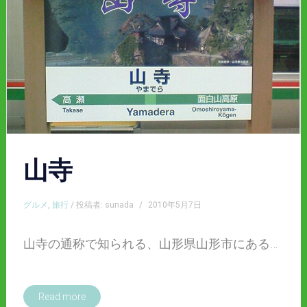
山寺
グルメ
,
旅行
/ 投稿者: sunada
/
2010年5月7日
山寺の通称で知られる、山形県山形市にある…
Read more