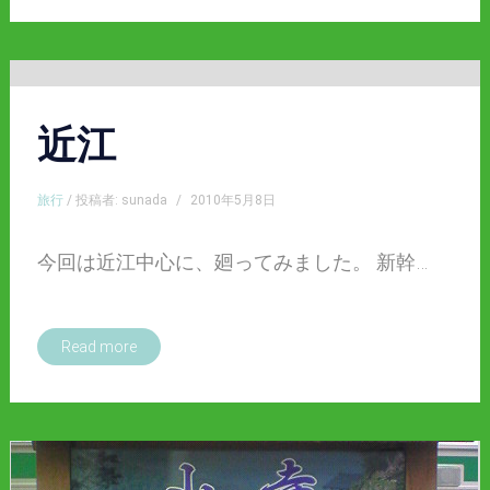
近江
旅行
/ 投稿者: sunada
/
2010年5月8日
今回は近江中心に、廻ってみました。 新幹…
Read more