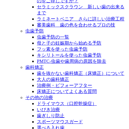
のをご存じですか？
セラミックスクラウン 新しい歯の出来る
まで
ラミネートベニア さらに詳しい治療工程
審美歯科 歯の色を合わせるプロの技
虫歯予防
虫歯予防の一覧
母と子の妊娠期から始める予防
フッ素を使った虫歯予防
キシリトールを使った虫歯予防
PMTC-虫歯や歯周病の原因を除去
歯科矯正
歯を抜かない歯科矯正（床矯正）について
大人の歯科矯正
治療例・ビフォーアフター
床矯正についてよくある質問
その他の治療
ドライマウス（口腔乾燥症）
いびき治療
歯ぎしり防止
スポーツマウスガード
選べる入れ歯