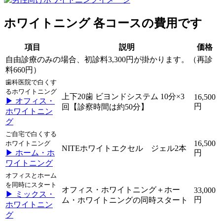
ホワイトニング 各コースの費用です
項目
説明
価格
自由診療のみの場合、初診料3,300円が掛かります。（再診
料660円）
歯科医院で白くす
るホワイトニング
上下20歯 ビヨンドシステム 10分×3
16,500
▶ オフィス・
円
回【診察時間は約50分】
ホワイトニン
グ
ご自宅で白くする
16,500
ホワイトニング
NITEホワイトエクセル ジェル2本
▶ ホーム・ホ
円
ワイトニング
オフィスとホーム
を同時にスタート
オフィス・ホワイトニング＋ホー
33,000
▶ ミックス・
円
ム・ホワイトニングの同時スタート
ホワイトニン
グ