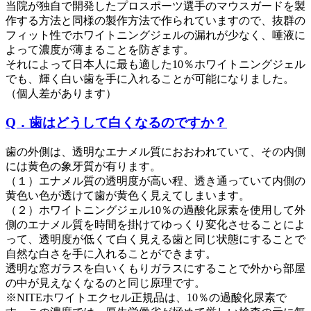
当院が独自で開発したプロスポーツ選手のマウスガードを製
作する方法と同様の製作方法で作られていますので、抜群の
フィット性でホワイトニングジェルの漏れが少なく、唾液に
よって濃度が薄まることを防ぎます。
それによって日本人に最も適した10％ホワイトニングジェル
でも、輝く白い歯を手に入れることが可能になりました。
（個人差があります）
Q．歯はどうして白くなるのですか？
歯の外側は、透明なエナメル質におおわれていて、その内側
には黄色の象牙質が有ります。
（１）エナメル質の透明度が高い程、透き通っていて内側の
黄色い色が透けて歯が黄色く見えてしまいます。
（２）ホワイトニングジェル10％の過酸化尿素を使用して外
側のエナメル質を時間を掛けてゆっくり変化させることによ
って、透明度が低くて白く見える歯と同じ状態にすることで
自然な白さを手に入れることができます。
透明な窓ガラスを白いくもりガラスにすることで外から部屋
の中が見えなくなるのと同じ原理です。
※NITEホワイトエクセル正規品は、10％の過酸化尿素で